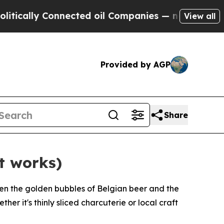
ly Connected oil Companies — not Taxpayers — th
View all
Provided by AGP
Share
t works)
en the golden bubbles of Belgian beer and the
er it's thinly sliced charcuterie or local craft