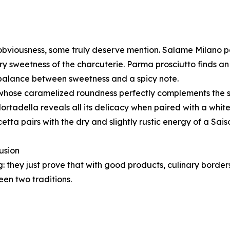
obviousness, some truly deserve mention. Salame Milano pai
tery sweetness of the charcuterie. Parma prosciutto finds a
balance between sweetness and a spicy note.
 whose caramelized roundness perfectly complements the s
ortadella reveals all its delicacy when paired with a white
etta pairs with the dry and slightly rustic energy of a Saiso
lusion
g: they just prove that with good products, culinary borders
een two traditions.