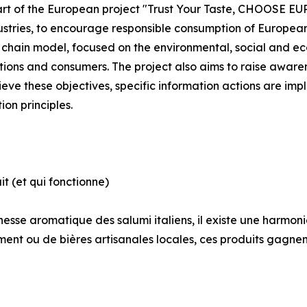
s part of the European project "Trust Your Taste, CHOOS
ustries, to encourage responsible consumption of European 
chain model, focused on the environmental, social and econ
tutions and consumers. The project also aims to raise aw
eve these objectives, specific information actions are imp
on principles.
t (et qui fonctionne)
ichesse aromatique des salumi italiens, il existe une harmon
nement ou de bières artisanales locales, ces produits gagn