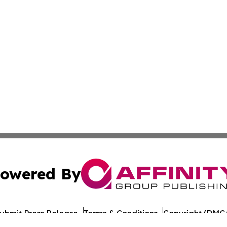
owered By
ubmit Press Release
Terms & Conditions
Copyright/DMCA