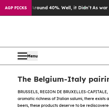
or Around 40%. Well, it Didn’t
As war With Ira
AGP PICKS
Menu
The Belgium-Italy pairi
BRUSSELS, REGION DE BRUXELLES-CAPITALE, B
aromatic richness of Italian salumi, there exists 
beers, these products deserve to be rediscovered