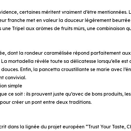
 évidence, certaines méritent vraiment d’être mentionnées.
heur franche met en valeur la douceur légèrement beurrée
une Tripel aux arômes de fruits mûrs, une combinaison qu
rée, dont la rondeur caramélisée répond parfaitement aux
. La mortadella révèle toute sa délicatesse lorsqu’elle est
ouces. Enfin, la pancetta croustillante se marie avec l’é
t convivial.
ion simple
ce soit : ils prouvent juste qu’avec de bons produits, les f
 pour créer un pont entre deux traditions.
'inscrit dans la lignée du projet européen “Trust Your T