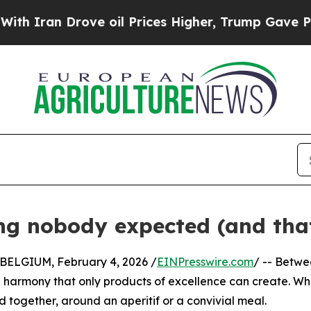
n Drove oil Prices Higher, Trump Gave Political
ng nobody expected (and tha
ELGIUM, February 4, 2026 /
EINPresswire.com
/ -- Betwe
a harmony that only products of excellence can create. Wheth
 together, around an aperitif or a convivial meal.